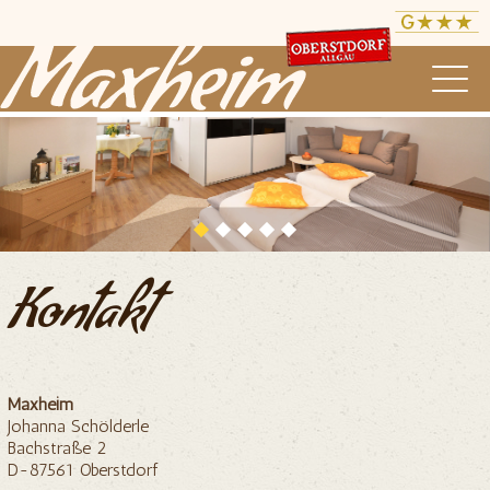
direkt zur Navigation
direkt zum Inhalt
Kontakt
Maxheim
Johanna Schölderle
Bachstraße 2
D-87561 Oberstdorf